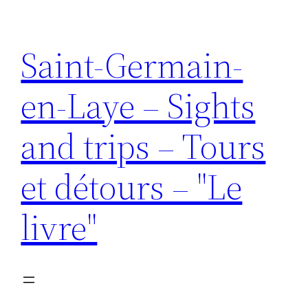
Aller
au
Saint-Germain-
contenu
en-Laye – Sights
and trips – Tours
et détours – "Le
livre"