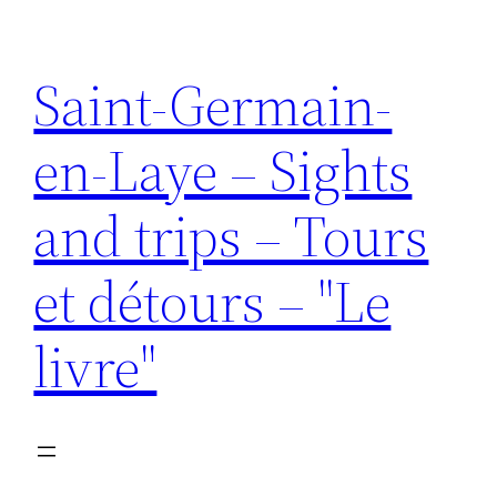
Aller
au
Saint-Germain-
contenu
en-Laye – Sights
and trips – Tours
et détours – "Le
livre"