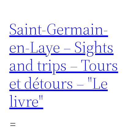
Aller
au
Saint-Germain-
contenu
en-Laye – Sights
and trips – Tours
et détours – "Le
livre"