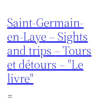
Aller
au
Saint-Germain-
contenu
en-Laye – Sights
and trips – Tours
et détours – "Le
livre"