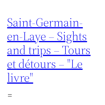
Aller
au
Saint-Germain-
contenu
en-Laye – Sights
and trips – Tours
et détours – "Le
livre"