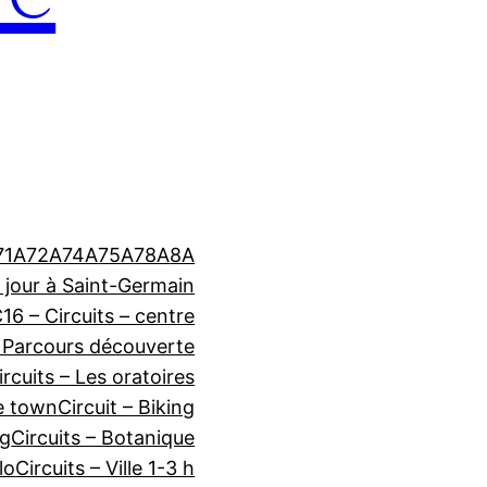
71A
72A
74A
75A
78A
8A
n jour à Saint-Germain
16 – Circuits – centre
 Parcours découverte
rcuits – Les oratoires
he town
Circuit – Biking
ng
Circuits – Botanique
lo
Circuits – Ville 1-3 h