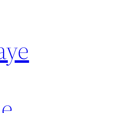
aye
Le