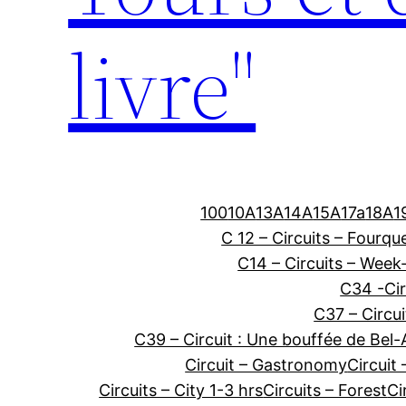
livre"
100
10A
13A
14A
15A
17a
18A
1
C 12 – Circuits – Fourqu
C14 – Circuits – Week
C34 -Cir
C37 – Circui
C39 – Circuit : Une bouffée de Bel-
Circuit – Gastronomy
Circuit 
Circuits – City 1-3 hrs
Circuits – Forest
Ci