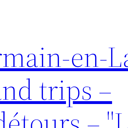
rmain-en-L
and trips –
détours – "