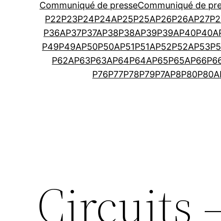
Communiqué de presse
Communiqué de pr
P22
P23
P24
P24A
P25
P25A
P26
P26A
P27
P2
P36A
P37
P37A
P38
P38A
P39
P39A
P40
P40A
P49
P49A
P50
P50A
P51
P51A
P52
P52A
P53
P
P62A
P63
P63A
P64
P64A
P65
P65A
P66
P6
P76
P77
P78
P79
P7A
P8
P80
P80A
Circuits 