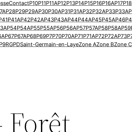
esse
Contact
P10
P11
P11A
P12
P13
P14
P15
P16
P16A
P17
P18
7A
P28
P29
P29A
P30
P30A
P31
P31A
P32
P32A
P33
P33A
P
P41
P41A
P42
P42A
P43
P43A
P44
P44A
P45
P45A
P46
P
53A
P54
P54A
P55
P55A
P56
P56A
P57
P57A
P58
P58A
P59
6A
P67
P67A
P68
P69
P7
P70
P70A
P71
P71A
P72
P72A
P73
P
P9
RGPD
Saint-Germain-en-Laye
Zone A
Zone B
Zone 
– Forêt