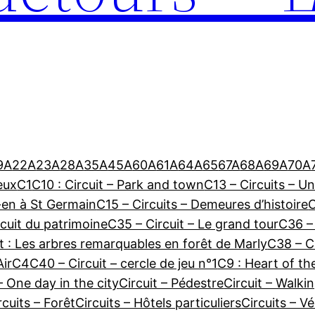
9A
22A
23A
28A
35A
45A
60A
61A
64A
65
67A
68A
69A
70A
eux
C1
C10 : Circuit – Park and town
C13 – Circuits – U
-en à St Germain
C15 – Circuits – Demeures d’histoire
C
cuit du patrimoine
C35 – Circuit – Le grand tour
C36 –
t : Les arbres remarquables en forêt de Marly
C38 – Ci
Air
C4
C40 – Circuit – cercle de jeu n°1
C9 : Heart of t
– One day in the city
Circuit – Pédestre
Circuit – Walki
rcuits – Forêt
Circuits – Hôtels particuliers
Circuits – Vé