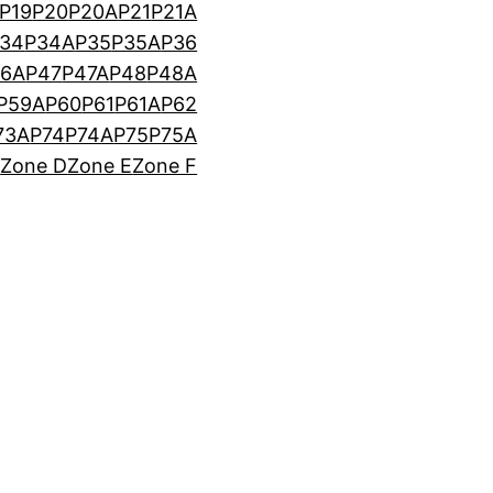
P19
P20
P20A
P21
P21A
34
P34A
P35
P35A
P36
46A
P47
P47A
P48
P48A
P59A
P60
P61
P61A
P62
73A
P74
P74A
P75
P75A
C
Zone D
Zone E
Zone F