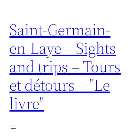
Aller
au
Saint-Germain-
contenu
en-Laye – Sights
and trips – Tours
et détours – "Le
livre"