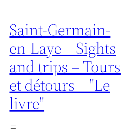
Aller
au
Saint-Germain-
contenu
en-Laye – Sights
and trips – Tours
et détours – "Le
livre"