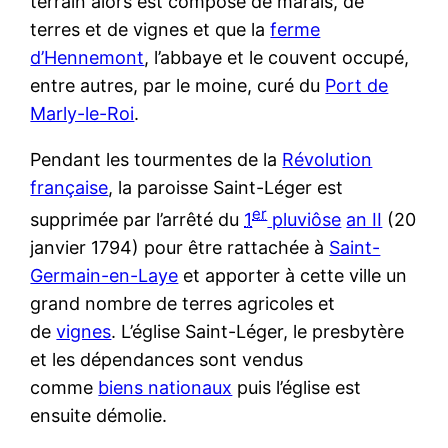
terrain alors est composé de marais, de
terres et de vignes et que la
ferme
d’Hennemont
, l’abbaye et le couvent occupé,
entre autres, par le moine, curé du
Port de
Marly-le-Roi
.
Pendant les tourmentes de la
Révolution
française
, la paroisse Saint-Léger est
er
supprimée par l’arrêté du
1
pluviôse
an II
(20
janvier 1794) pour être rattachée à
Saint-
Germain-en-Laye
et apporter à cette ville un
grand nombre de terres agricoles et
de
vignes
. L’église Saint-Léger, le presbytère
et les dépendances sont vendus
comme
biens nationaux
puis l’église est
ensuite démolie.