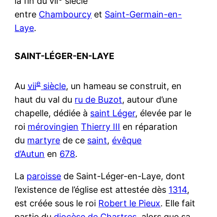
la fin du vii
siècle
entre
Chambourcy
et
Saint-Germain-en-
Laye
.
SAINT-LÉGER-EN-LAYE
e
Au
vii
siècle
, un hameau se construit, en
haut du val du
ru de Buzot
, autour d’une
chapelle, dédiée à
saint Léger
, élevée par le
roi
mérovingien
Thierry III
en réparation
du
martyre
de ce
saint
,
évêque
d’Autun
en
678
.
La
paroisse
de Saint-Léger-en-Laye, dont
l’existence de l’église est attestée dès
1314
,
est créée sous le roi
Robert le Pieux
. Elle fait
partie du
diocèse de Chartres
, alors que sa