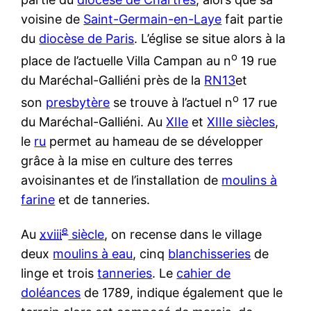
voisine de
Saint-Germain-en-Laye
fait partie
du
diocèse de Paris
. L’église se situe alors à la
o
place de l’actuelle Villa Campan au n
19 rue
du Maréchal-Galliéni près de la
RN13
et
o
son
presbytère
se trouve à l’actuel n
17 rue
du Maréchal-Galliéni. Au
XIIe
et
XIIIe siècles
,
le
ru
permet au hameau de se développer
grâce à la mise en culture des terres
avoisinantes et de l’installation de
moulins à
farine
et de tanneries.
e
Au
xviii
siècle
, on recense dans le village
deux
moulins à eau
, cinq
blanchisseries
de
linge et trois
tanneries
. Le
cahier de
doléances
de 1789, indique également que le